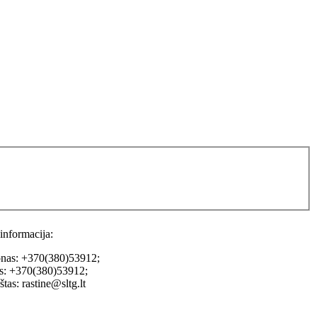
informacija:
onas: +370(380)53912;
as: +370(380)53912;
aštas: rastine@sltg.lt