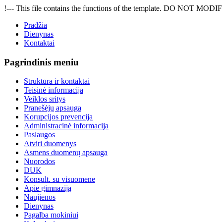
!--- This file contains the functions of the template. DO NOT MODIFY
Pradžia
Dienynas
Kontaktai
Pagrindinis meniu
Struktūra ir kontaktai
Teisinė informacija
Veiklos sritys
Pranešėjų apsauga
Korupcijos prevencija
Administracinė informacija
Paslaugos
Atviri duomenys
Asmens duomenų apsauga
Nuorodos
DUK
Konsult. su visuomene
Apie gimnaziją
Naujienos
Dienynas
Pagalba mokiniui