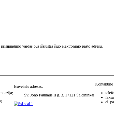
ų prisijungimo vardas bus išsiųstas šiuo elektroninio pašto adresu.
Kontaktinė 
Buveinės adresas:
mnazija;
telef
Šv. Jono Pauliaus II g. 3, 17121 Šalčininkai
faks
5.
el. p