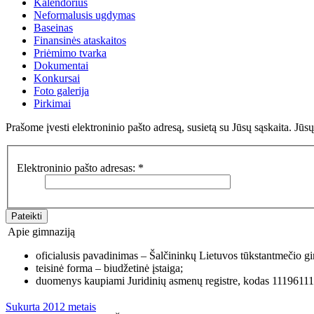
Kalendorius
Neformalusis ugdymas
Baseinas
Finansinės ataskaitos
Priėmimo tvarka
Dokumentai
Konkursai
Foto galerija
Pirkimai
Prašome įvesti elektroninio pašto adresą, susietą su Jūsų sąskaita. Jūs
Elektroninio pašto adresas:
*
Pateikti
Apie gimnaziją
oficialusis pavadinimas – Šalčininkų Lietuvos tūkstantmečio gi
teisinė forma – biudžetinė įstaiga;
duomenys kaupiami Juridinių asmenų registre, kodas 11196111
Sukurta 2012 metais