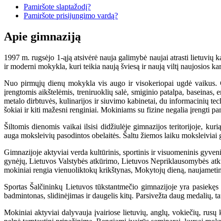
Pamiršote slaptažodį?
Pamiršote prisijungimo vardą?
Apie gimnaziją
1997 m. rugsėjo 1-ąją atsivėrė nauja galimybė naujai atrasti lietuvių
ir moderni mokykla, kuri teikia naują šviesą ir naują viltį naujosios k
Nuo pirmųjų dienų mokykla vis augo ir visokeriopai ugdė vaikus. G
įrengtomis aikštelėmis, treniruoklių salė, smiginio patalpa, baseinas, 
metalo dirbtuvės, kulinarijos ir siuvimo kabinetai, du informacinių te
šokiai ir kiti mažesni renginiai. Mokiniams su fizine negalia įrengti pand
Šiltomis dienomis vaikai ilsisi didžiulėje gimnazijos teritorijoje, ku
auga moksleivių pasodintos obelaitės. Šaltu žiemos laiku moksleiviai g
Gimnazijoje aktyviai verda kultūrinis, sportinis ir visuomeninis gyve
gynėjų, Lietuvos Valstybės atkūrimo, Lietuvos Nepriklausomybės atkūr
mokiniai rengia vienuoliktokų krikštynas, Mokytojų dieną, naujametini
Sportas Šalčininkų Lietuvos tūkstantmečio gimnazijoje yra pasiekęs yp
badmintonas, slidinėjimas ir daugelis kitų. Parsivežta daug medalių, ta
Mokiniai aktyviai dalyvauja įvairiose lietuvių, anglų, vokiečių, rusų