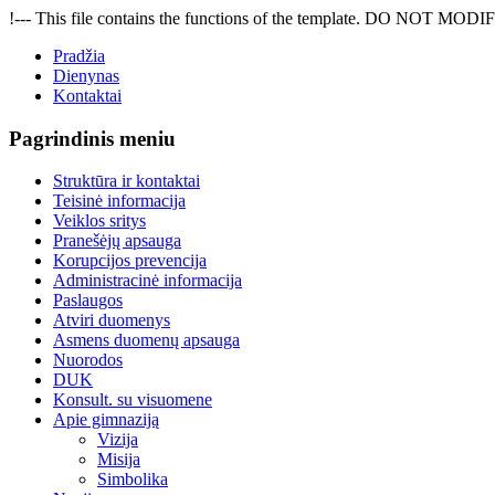
!--- This file contains the functions of the template. DO NOT MODIFY
Pradžia
Dienynas
Kontaktai
Pagrindinis meniu
Struktūra ir kontaktai
Teisinė informacija
Veiklos sritys
Pranešėjų apsauga
Korupcijos prevencija
Administracinė informacija
Paslaugos
Atviri duomenys
Asmens duomenų apsauga
Nuorodos
DUK
Konsult. su visuomene
Apie gimnaziją
Vizija
Misija
Simbolika