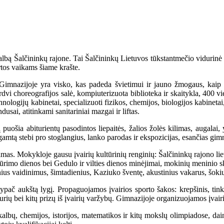
 kalbą Šalčininkų rajone. Tai Šalčininkų Lietuvos tūkstantmečio vidurin
artos vaikams šiame krašte.
imnazijoje yra visko, kas padeda švietimui ir jauno žmogaus, kaip 
erdvi choreografijos salė, kompiuterizuota biblioteka ir skaitykla, 400 vi
chnologijų kabinetai, specializuoti fizikos, chemijos, biologijos kabinet
usai, atitinkami sanitariniai mazgai ir liftas.
rią puošia abiturientų pasodintos liepaitės, žalios žolės kilimas, augal
amtą stebi pro stoglangius, lanko parodas ir ekspozicijas, esančias gim
nimas. Mokykloje gausu įvairių kultūrinių renginių: Šalčininkų rajono 
imo dienos bei Gedulo ir vilties dienos minėjimai, mokinių meninio sk
us vaidinimus, šimtadienius, Kaziuko šventę, akustinius vakarus, šokių
ač aukštą lygį. Propaguojamos įvairios sporto šakos: krepšinis, tinklini
urių bei kitų prizų iš įvairių varžybų. Gimnazijoje organizuojamos įvairi
 kalbų, chemijos, istorijos, matematikos ir kitų mokslų olimpiadose, dai