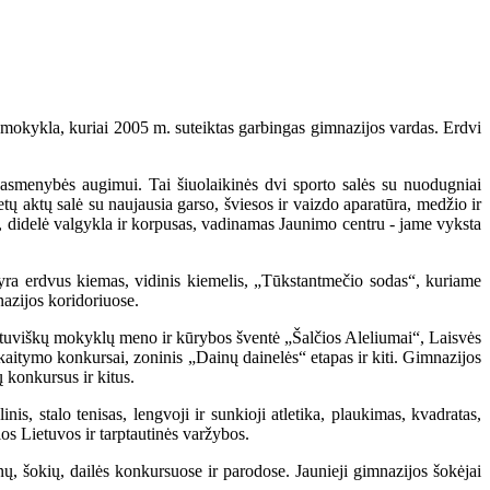
ė mokykla, kuriai 2005 m. suteiktas garbingas gimnazijos vardas. Erdvi
asmenybės augimui. Tai šiuolaikinės dvi sporto salės su nuodugniai
etų aktų salė su naujausia garso, šviesos ir vaizdo aparatūra, medžio ir
ai, didelė valgykla ir korpusas, vadinamas Jaunimo centru - jame vyksta
ai, yra erdvus kiemas, vidinis kiemelis, „Tūkstantmečio sodas“, kuriame
nazijos koridoriuose.
lietuviškų mokyklų meno ir kūrybos šventė „Šalčios Aleliumai“, Laisvės
aitymo konkursai, zoninis „Dainų dainelės“ etapas ir kiti. Gimnazijos
 konkursus ir kitus.
s, stalo tenisas, lengvoji ir sunkioji atletika, plaukimas, kvadratas,
os Lietuvos ir tarptautinės varžybos.
nų, šokių, dailės konkursuose ir parodose. Jaunieji gimnazijos šokėjai