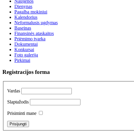
Naujienos
Dienynas
Pagalba mokiniui
Kalendorius
Neformalusis ugdymas
Baseinas
Finansinės ataskaitos
Priėmimo tvarka
Dokumentai
Konkursai
Foto galerija
Pirkimai
Registracijos forma
Vardas
Slaptažodis
Prisiminti mane