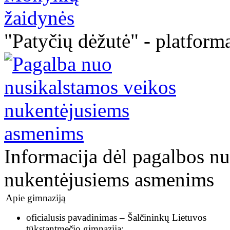
"Patyčių dėžutė" - platforma
Informacija dėl pagalbos n
nukentėjusiems asmenims
Apie gimnaziją
oficialusis pavadinimas – Šalčininkų Lietuvos
tūkstantmečio gimnazija;