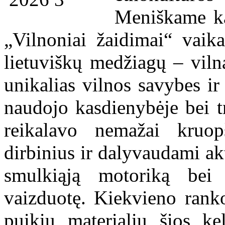
Meniškame ka
„Vilnoniai žaidimai“ vaika
lietuviškų medžiagų – viln
unikalias vilnos savybes ir
naudojo kasdienybėje bei t
reikalavo nemažai kruop
dirbinius ir dalyvaudami ak
smulkiąją motoriką bei
vaizduotę. Kiekvieno ranko
puikiu materialiu šios kel