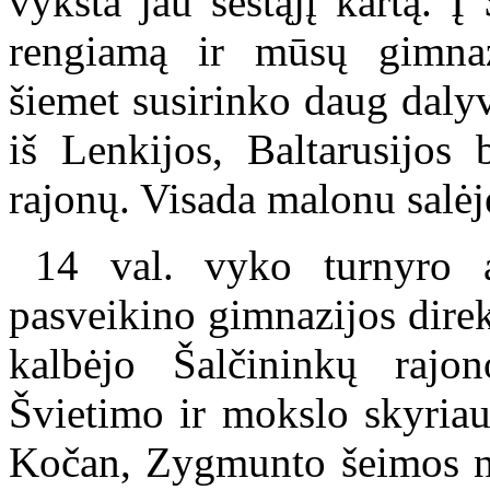
vyksta jau šeštąjį kartą. 
rengiamą ir mūsų gimnaz
šiemet susirinko daug daly
iš Lenkijos, Baltarusijos 
rajonų. Visada malonu salėj
14 val. vyko turnyro at
pasveikino gimnazijos direk
kalbėjo Šalčininkų rajon
Švietimo ir mokslo skyriaus
Kočan, Zygmunto šeimos na