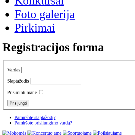
Konkursai
Foto galerija
Pirkimai
Registracijos forma
Vardas
Slaptažodis
Prisiminti mane
Pamiršote slaptažodį?
Pamiršote prisijungimo vardą?