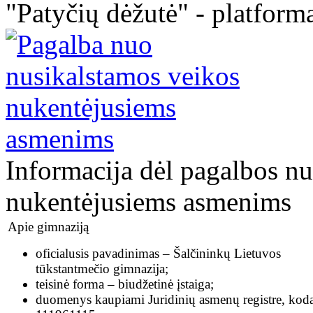
"Patyčių dėžutė" - platforma
Informacija dėl pagalbos n
nukentėjusiems asmenims
Apie gimnaziją
oficialusis pavadinimas – Šalčininkų Lietuvos
tūkstantmečio gimnazija;
teisinė forma – biudžetinė įstaiga;
duomenys kaupiami Juridinių asmenų registre, kod