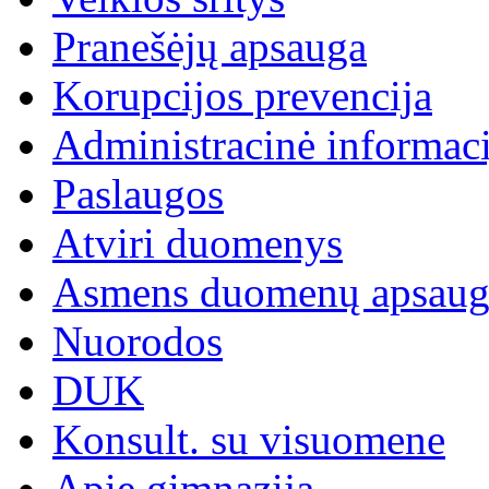
Pranešėjų apsauga
Korupcijos prevencija
Administracinė informaci
Paslaugos
Atviri duomenys
Asmens duomenų apsaug
Nuorodos
DUK
Konsult. su visuomene
Apie gimnaziją