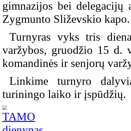
gimnazijos bei delegacijų 
Zygmunto Sliževskio kapo.
Turnyras vyks tris dien
varžybos, gruodžio 15 d. v
komandinės ir senjorų varž
Linkime turnyro dalyvi
turiningo laiko ir įspūdžių.