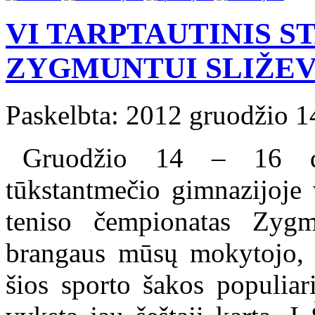
VI TARPTAUTINIS S
ZYGMUNTUI SLIŽEV
Paskelbta: 2012 gruodžio 1
Gruodžio 14 – 16 di
tūkstantmečio gimnazijoje v
teniso čempionatas Zygmu
brangaus mūsų mokytojo, p
šios sporto šakos populiar