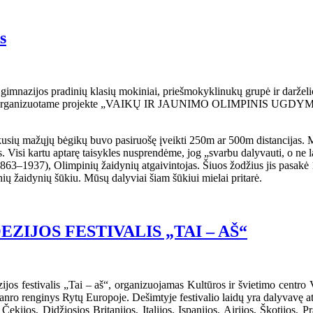
s
gimnazijos pradinių klasių mokiniai, priešmokyklinukų grupė ir darželio
mijos organizuotame projekte „VAIKŲ IR JAUNIMO OLIMPINIS
kusių mažųjų bėgikų buvo pasiruošę įveikti 250m ar 500m distancijas. M
 Visi kartu aptarę taisykles nusprendėme, jog „svarbu dalyvauti, o ne la
1863–1937), Olimpinių žaidynių atgaivintojas. Šiuos žodžius jis pasak
ių žaidynių šūkiu. Mūsų dalyviai šiam šūkiui mielai pritarė.
IJOS FESTIVALIS „TAI – AŠ“
ijos festivalis „Tai – aš“, organizuojamas Kultūros ir švietimo centro
 žanro renginys Rytų Europoje. Dešimtyje festivalio laidų yra dalyvavę at
Čekijos, Didžiosios Britanijos, Italijos, Ispanijos, Airijos, Škotijos, 