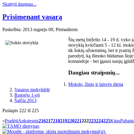
Skaityti daugiau...
Prisimenant vasarą
Paskelbta: 2013 rugsėjo 09, Pirmadienis
Šių metų birželio 14 - 19 d. vyko 
stovyklą kviečiami 5 - 12 kl. mokini
tik šokių užsiemimų, bet ir įvairi
parodyti, ką išmoko būdamas šioje s
komandoje - bei įgausi naujų įgūdž
Daugiau straipsnių...
Mokslo, žinių ir laisvės diena
Vasaros mokyklėlė
Rugsėjo 1-oji
Šalčia 2013
Puslapis 222 iš 225
«
Pradėti
Ankstesnis
216
217
218
219
220
221
222
223
224
225
Kitas
Pabaig