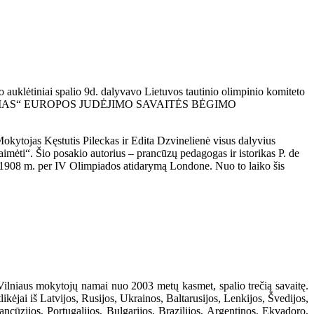
 auklėtiniai spalio 9d. dalyvavo Lietuvos tautinio olimpinio komiteto
 UGDYMAS“ EUROPOS JUDĖJIMO SAVAITĖS BĖGIMO
okytojas Kęstutis Pileckas ir Edita Dzvinelienė visus dalyvius
imėti“. Šio posakio autorius – prancūzų pedagogas ir istorikas P. de
ė 1908 m. per IV Olimpiados atidarymą Londone. Nuo to laiko šis
 Vilniaus mokytojų namai nuo 2003 metų kasmet, spalio trečią savaitę.
likėjai iš Latvijos, Rusijos, Ukrainos, Baltarusijos, Lenkijos, Švedijos,
Prancūzijos, Portugalijos, Bulgarijos, Brazilijos, Argentinos, Ekvadoro,