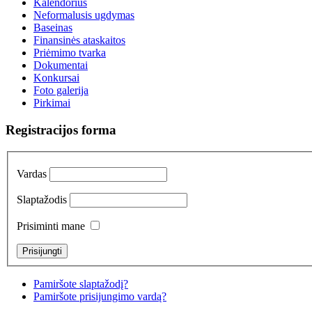
Kalendorius
Neformalusis ugdymas
Baseinas
Finansinės ataskaitos
Priėmimo tvarka
Dokumentai
Konkursai
Foto galerija
Pirkimai
Registracijos forma
Vardas
Slaptažodis
Prisiminti mane
Pamiršote slaptažodį?
Pamiršote prisijungimo vardą?