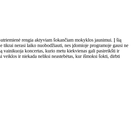
. Butriemienė rengia aktyviam šokančiam mokyklos jaunimui. Į šią
loje tikrai nerasi laiko nuobodžiauti, nes įdomioje programoje gausi ne
vainikuoja koncertas, kurio metu kiekvienas gali pasireikšti ir
veiklos ir niekada neliksi neastebėtas, kur išmoksi šokti, dirbti