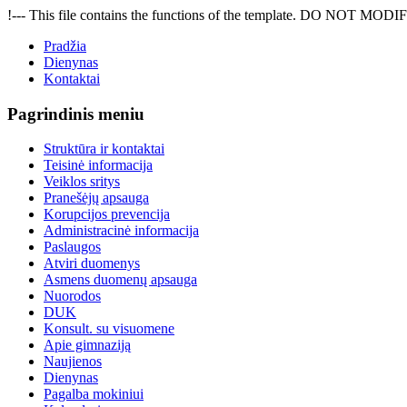
!--- This file contains the functions of the template. DO NOT MODIFY
Pradžia
Dienynas
Kontaktai
Pagrindinis meniu
Struktūra ir kontaktai
Teisinė informacija
Veiklos sritys
Pranešėjų apsauga
Korupcijos prevencija
Administracinė informacija
Paslaugos
Atviri duomenys
Asmens duomenų apsauga
Nuorodos
DUK
Konsult. su visuomene
Apie gimnaziją
Naujienos
Dienynas
Pagalba mokiniui