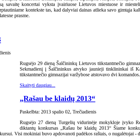
ą savaitę koncertai vyksta įvairiuose Lietuvos miestuose ir miestel
arptautiniame kontekste tas, kad dalyviai dainas atlieka savo gimtąja ka
 platesne prasme.
3
dienis
Rugsėjo 29 dieną Šalčininkų Lietuvos tūkstantmečio gimna
Sekmadienį į Šalčininkus atvyko jaunieji tinklininkai iš
tūkstantmečio gimnazijai varžybose atstovavo dvi komandos.
Skaityti daugiau...
„Rašau be klaidų 2013“
Paskelbta: 2013 spalio 02, Trečiadienis
Rugsėjo 27 dieną Turgelių vidurinėje mokykloje įvyko Re
diktantų konkursas „Rašau be klaidų 2013“ Šiame konkur
rsui. Visi mokiniai buvo apdovanoti padėkos raštais, o nugalėtojai - 