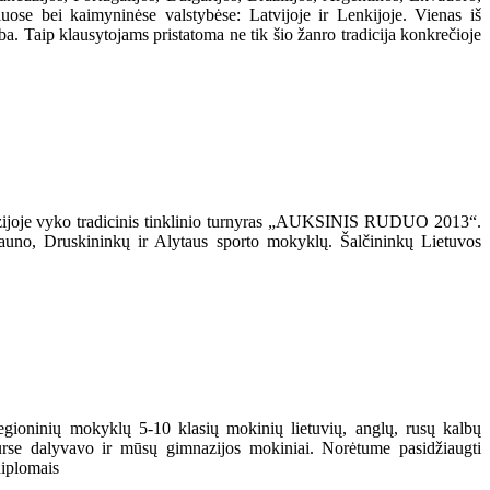
iuose bei kaimyninėse valstybėse: Latvijoje ir Lenkijoje. Vienas iš
lba. Taip klausytojams pristatoma ne tik šio žanro tradicija konkrečioje
zijoje vyko tradicinis tinklinio turnyras „AUKSINIS RUDUO 2013“.
 Kauno, Druskininkų ir Alytaus sporto mokyklų. Šalčininkų Lietuvos
gioninių mokyklų 5-10 klasių mokinių lietuvių, anglų, rusų kalbų
se dalyvavo ir mūsų gimnazijos mokiniai. Norėtume pasidžiaugti
diplomais