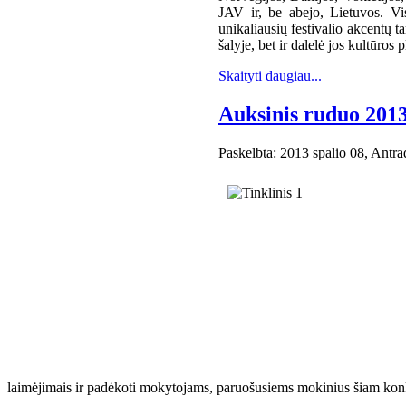
JAV ir, be abejo, Lietuvos. Vis
unikaliausių festivalio akcentų t
šalyje, bet ir dalelė jos kultūros
Skaityti daugiau...
Auksinis ruduo 201
Paskelbta: 2013 spalio 08, Antra
laimėjimais ir padėkoti mokytojams, paruošusiems mokinius šiam konku