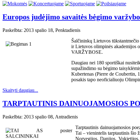
Europos judėjimo savaitės bėgimo varžybo
Paskelbta: 2013 spalio 18, Penktadienis
Šalčininkų Lietuvos tūkstantmečio 
ir Lietuvos olimpinės akade
VARŽYBOSE.
Daugiau nei 180 sportiškai nusitei
supažindimo su bėgimo taisyklėmis.
Kubertenas (Pierre de Coubertin, 
posakis tapo neoficialiuoju Olimpin
Skaityti daugiau...
TARPTAUTINIS DAINUOJAMOSIOS POEZ
Paskelbta: 2013 spalio 08, Antradienis
Tarptautinis dainuojamosios poez
Tai – vienintelis tarptautinis šio
Norvegijos, Danijos, Vokietijos, 