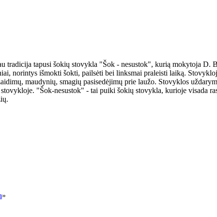
jau tradicija tapusi šokių stovykla "Šok - nesustok", kurią mokytoja D
ai, norintys išmokti šokti, pailsėti bei linksmai praleisti laiką. Stovyk
ų žaidimų, maudynių, smagių pasisedėjimų prie laužo. Stovyklos uždarymą 
tovykloje. "Šok-nesustok" - tai puiki šokių stovykla, kurioje visada rasi 
ių.
a
»