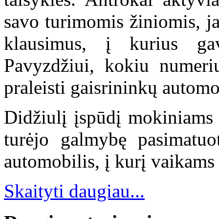
savo turimomis žiniomis, ja
klausimus, į kurius gav
Pavyzdžiui, kokiu numeriu
praleisti gaisrininkų automo
Didžiulį įspūdį mokiniams 
turėjo galmybę pasimatuoti
automobilis, į kurį vaikams b
Skaityti daugiau...