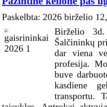
Pažintinė kelionė pas u
Paskelbta: 2026 birželio 12
Birželio 3d
Šalčininkų pr
dar viena ve
profesija. Mo
buve darbuoto
kasdiene ge
transportu. 
taisykles. Antrokai aktyvi