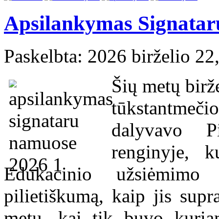
Apsilankymas Signata
Paskelbta: 2026 birželio 22
Šių metų birž
tūkstantmečio
dalyvavo Pi
renginyje, 
Edukacinio užsiėmimo
pilietiškumą, kaip jis sup
metu, kai tik buvo kuria