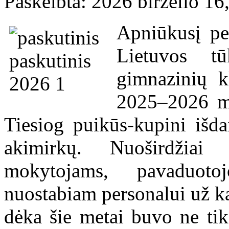
Paskelbta: 2026 birželio 16
Apniūkusį pe
Lietuvos tū
gimnazinių k
2025–2026 m
Tiesiog puikūs-kupini išda
akimirkų. Nuoširdžia
mokytojams, pavaduoto
nuostabiam personalui už ka
dėka šie metai buvo ne tik