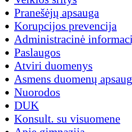
Pranešėjų apsauga
Korupcijos prevencija
Administracinė informaci
Paslaugos
Atviri duomenys
Asmens duomenų apsaug
Nuorodos
DUK
Konsult. su visuomene
Apie gimnaziją