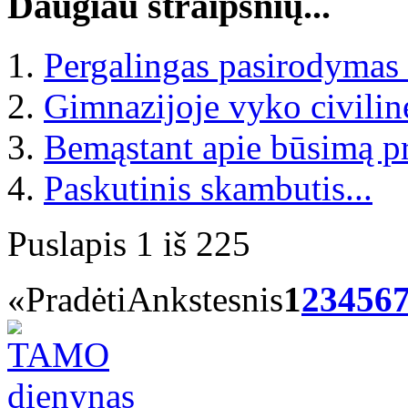
Daugiau straipsnių...
Pergalingas pasirodymas
Gimnazijoje vyko civilin
Bemąstant apie būsimą pr
Paskutinis skambutis...
Puslapis 1 iš 225
«
Pradėti
Ankstesnis
1
2
3
4
5
6