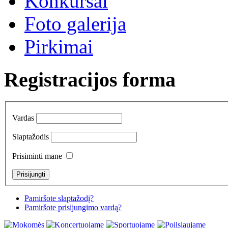
Konkursai
Foto galerija
Pirkimai
Registracijos forma
Vardas
Slaptažodis
Prisiminti mane
Pamiršote slaptažodį?
Pamiršote prisijungimo vardą?