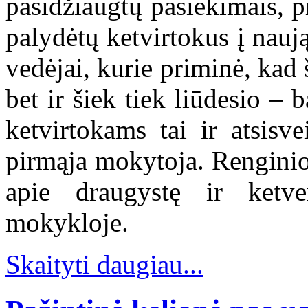
pasidžiaugtų pasiekimais, p
palydėtų ketvirtokus į nau
vedėjai, kurie priminė, kad
bet ir šiek tiek liūdesio – 
ketvirtokams tai ir atsisv
pirmąja mokytoja. Renginio
apie draugystę ir ketv
mokykloje.
Skaityti daugiau...