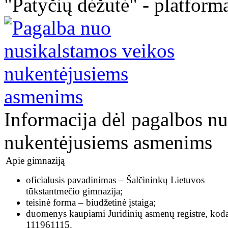
"Patyčių dėžutė" - platforma
Informacija dėl pagalbos n
nukentėjusiems asmenims
Apie gimnaziją
oficialusis pavadinimas – Šalčininkų Lietuvos
tūkstantmečio gimnazija;
teisinė forma – biudžetinė įstaiga;
duomenys kaupiami Juridinių asmenų registre, kod
111961115.